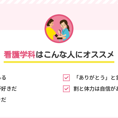
看護学科
は
こんな人にオススメ
ある
「ありがとう」と
が好きだ
割と体力は自信が
きだ