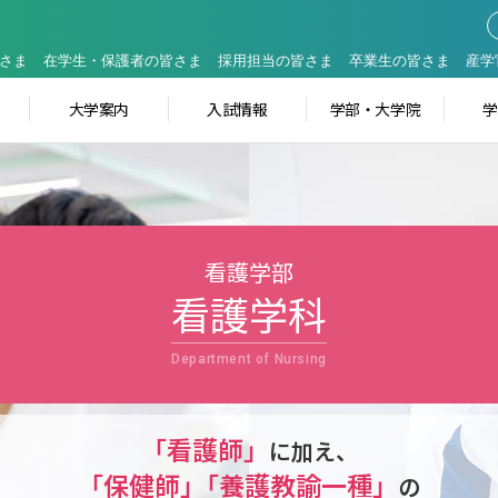
さま
在学生・保護者の皆さま
採用担当の皆さま
卒業生の皆さま
産学
大学案内
入試情報
学部・大学院
看護学部
看護学科
Department of Nursing
「看護師」
に加え、
「保健師」
「
養護教諭一種」
の