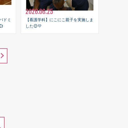
2026.06.25
バドミ
【看護学科】にこにこ親子を実施しま

した😊💛