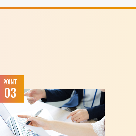
POINT
03