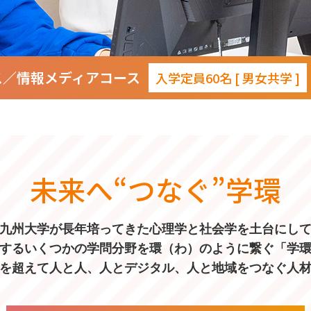
ス／情報メディアコース
入学定員60名 [ 男女共学 ]
未来へ“つなぐ”学環
九州大学が長年培ってきた心理学と社会学を土台にし
するいくつかの学問分野を環（わ）のように繋ぐ「学
を超えて人と人、人とデジタル、人と地域をつなぐ人