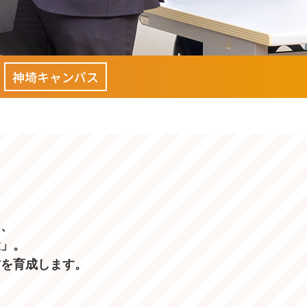
神埼キャンパス
て、
環」。
材を育成します。