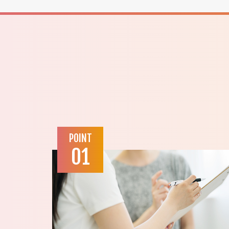
POINT
01