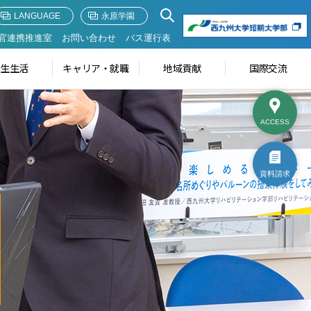
LANGUAGE
永原学園
官連携推進室
お問い合わせ
バス運行表
学生生活
キャリア・就職
地域貢献
国際交流
ACCESS
資料請求