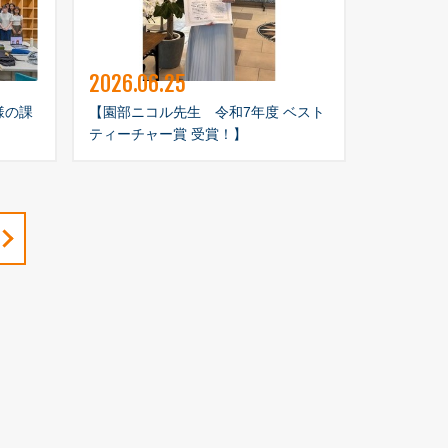
2026.06.25
様の課
【園部ニコル先生 令和7年度 ベスト
ティーチャー賞 受賞！】