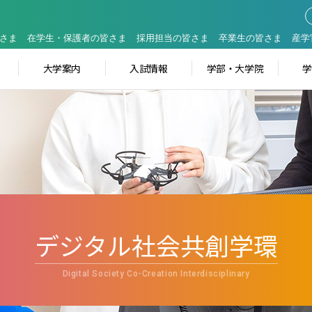
さま
在学生・保護者の皆さま
採用担当の皆さま
卒業生の皆さま
産学
大学案内
入試情報
学部・大学院
デジタル社会共創学環
Digital Society Co-Creation Interdisciplinary