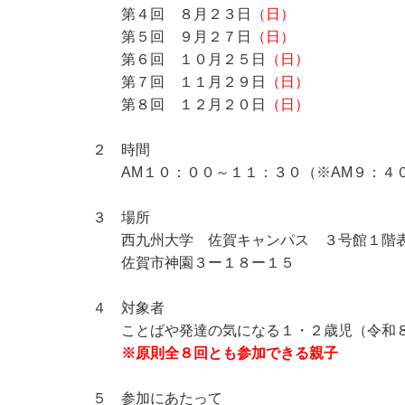
第４回 ８月２３日
（日）
第５回 ９月２７日
（日）
第６回 １０月２５日
（日）
第７回 １１月２９日
（日）
第８回 １２月２０日
（日）
２ 時間
AM１０：００～１１：３０（※AM９：４
３ 場所
西九州大学 佐賀キャンパス ３号館１階表
佐賀市神園３ー１８ー１５
４ 対象者
ことばや発達の気になる１・２歳児（令和８
※原則全８回とも参加できる親子
５ 参加にあたって