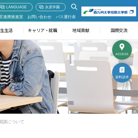
LANGUAGE
永原学園
官連携推進室
お問い合わせ
バス運行表
学生生活
キャリア・就職
地域貢献
国際交流
ACCESS
資料請求
開講について