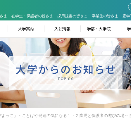
さま
在学生・保護者の皆さま
採用担当の皆さま
卒業生の皆さま
産学
大学案内
入試情報
学部・大学院
大学からのお知らせ
TOPICS
ぴよっこ」～ことばや発達の気になる１・２歳児と保護者の遊びの場～ 