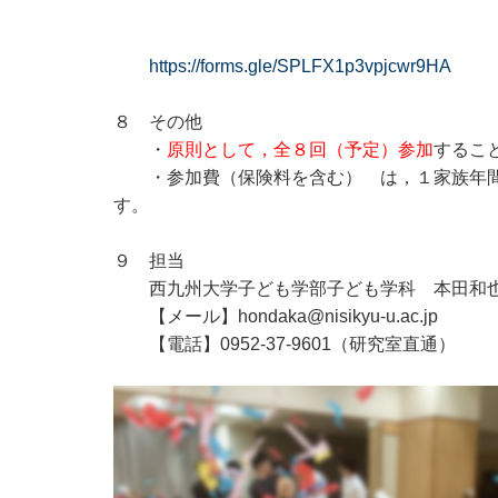
https://forms.gle/SPLFX1p3vpjcwr9HA
８ その他
・
原則として，全８回（予定）参加
するこ
・参加費（保険料を含む） は，１家族年間1
す。
９ 担当
西九州大学子ども学部子ども学科 本田和
【メール】hondaka@nisikyu-u.ac.jp
【電話】0952-37-9601（研究室直通）