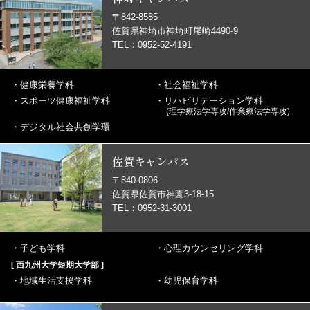
〒842-8585
佐賀県神埼市神埼町尾崎4490-9
TEL：0952-52-4191
・
健康栄養学科
・
社会福祉学科
・
スポーツ健康福祉学科
・
リハビリテーション学科
(理学療法学専攻/作業療法学専攻)
・
デジタル社会共創学環
佐賀キャンパス
〒840-0806
佐賀県佐賀市神園3-18-15
TEL：0952-31-3001
・
子ども学科
・
心理カウンセリング学科
[ 西九州大学短期大学部 ]
・
地域生活支援学科
・
幼児保育学科