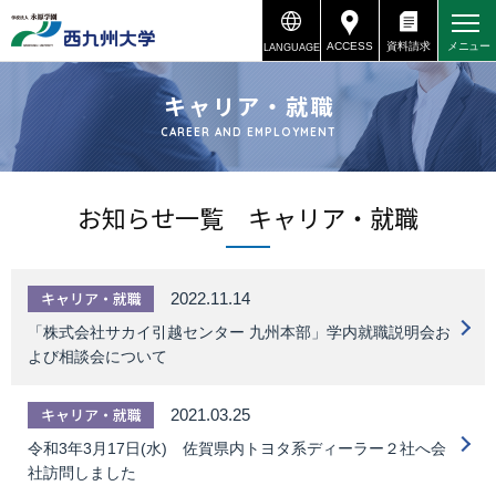
ACCESS
資料請求
メニュー
LANGUAGE
資料請求
アクセス
キャリア・就職
CAREER AND EMPLOYMENT
お知らせ一覧 キャリア・就職
キャリア・就職
2022.11.14
「株式会社サカイ引越センター 九州本部」学内就職説明会お
よび相談会について
キャリア・就職
2021.03.25
令和3年3月17日(水) 佐賀県内トヨタ系ディーラー２社へ会
社訪問しました