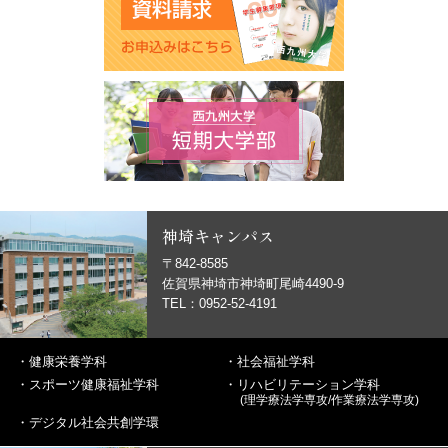
神埼キャンパス
〒842-8585
佐賀県神埼市神埼町尾崎4490-9
TEL：0952-52-4191
・
健康栄養学科
・
社会福祉学科
・
スポーツ健康福祉学科
・
リハビリテーション学科
(理学療法学専攻/作業療法学専攻)
・
デジタル社会共創学環