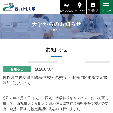
ACCESS
資料請求
メニュー
LANGUAGE
資料請求
アクセス
大学からのお知らせ
TOPICS
お知らせ
お知らせ
2026.07.07
佐賀県立神埼清明高等学校との交流・連携に関する協定書
調印式について
令和８年７月７日（火）、西九州大学神埼キャンパスにおいて西九
州大学、西九州大学短期大学部と佐賀県立神埼清明高等学校との交
流・連携に関する協定書調印式を執り行いました。