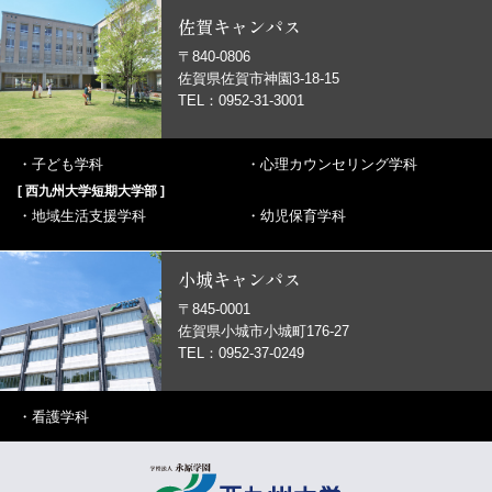
佐賀キャンパス
〒840-0806
佐賀県佐賀市神園3-18-15
TEL：0952-31-3001
・
子ども学科
・
心理カウンセリング学科
[ 西九州大学短期大学部 ]
・
地域生活支援学科
・
幼児保育学科
小城キャンパス
〒845-0001
佐賀県小城市小城町176-27
TEL：0952-37-0249
・
看護学科