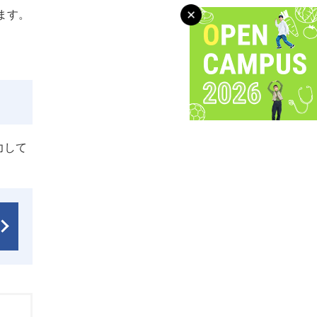
します。
力して