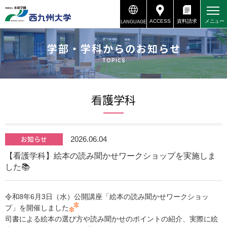
ACCESS
資料請求
メニュー
LANGUAGE
資料請求
アクセス
学部・学科からのお知らせ
TOPICS
看護学科
お知らせ
2026.06.04
【看護学科】絵本の読み聞かせワークショップを実施しま
した📚
令和8年6月3日（水）公開講座「絵本の読み聞かせワークショッ
プ」を開催しました
司書による絵本の選び方や読み聞かせのポイントの紹介、実際に絵