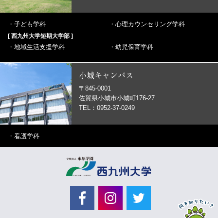
・
子ども学科
・
心理カウンセリング学科
[ 西九州大学短期大学部 ]
・
地域生活支援学科
・
幼児保育学科
小城キャンパス
〒845-0001
佐賀県小城市小城町176-27
TEL：0952-37-0249
・
看護学科