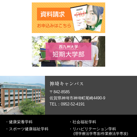
神埼キャンパス
〒842-8585
佐賀県神埼市神埼町尾崎4490-9
TEL：0952-52-4191
・
健康栄養学科
・
社会福祉学科
・
スポーツ健康福祉学科
・
リハビリテーション学科
(理学療法学専攻/作業療法学専攻)