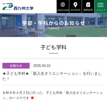
ACCESS
資料請求
メニュー
LANGUAGE
資料請求
アクセス
学部・学科からのお知らせ
TOPICS
子ども学科
お知らせ
2026.04.10
★子ども学科★「新入生オリエンテーション」を行いまし
た！
令和８年４月２日に行った、子ども学科「新入生オリエンテーショ
ン」の一コマです