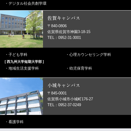
・
デジタル社会共創学環
佐賀キャンパス
〒840-0806
佐賀県佐賀市神園3-18-15
TEL：0952-31-3001
・
子ども学科
・
心理カウンセリング学科
[ 西九州大学短期大学部 ]
・
地域生活支援学科
・
幼児保育学科
小城キャンパス
〒845-0001
佐賀県小城市小城町176-27
TEL：0952-37-0249
・
看護学科