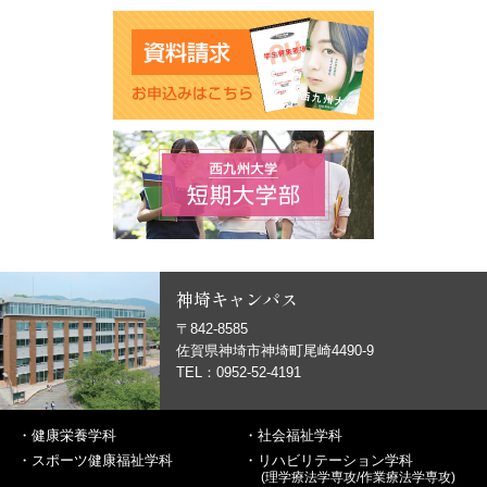
神埼キャンパス
〒842-8585
佐賀県神埼市神埼町尾崎4490-9
TEL：0952-52-4191
・
健康栄養学科
・
社会福祉学科
・
スポーツ健康福祉学科
・
リハビリテーション学科
(理学療法学専攻/作業療法学専攻)