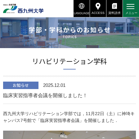
ACCESS
資料請求
メニュー
LANGUAGE
資料請求
アクセス
学部・学科からのお知らせ
TOPICS
リハビリテーション学科
お知らせ
2025.12.01
臨床実習指導者会議を開催しました！
西九州大学リハビリテーション学部では，11月22日（土）に神埼キ
ャンパス7号館で「臨床実習指導者会議」を開催しました．