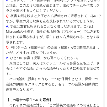
A.
ご自身でチーム（授業科目）作成時にクラスを選択しなかっ
た場合、このような現象が生じます。改めてチームを作成しク
ラスを選択するようにしてください。
Q.
板書や紙を映すと文字が左右反転されて表示されているので
すが、学生の見る映像も左右反転されているのでしょうか。
A.
学生は左右反転されることなく映しだされます。これは
Microsoftの仕様で、先生の見る映像（プレビュー）では左右反
転されて表示されますが、学生には左右反転されることなく表
示されます。
Q.
同じチーム（授業科目）の会議（授業）が2つ開催されまし
たが、どうすれば良いでしょうか。
A.
ひとつの会議（授業）から退出してください。
原因としては、例えばスケジュールから会議を立ち上げ、さ
らに『今すぐ会議』からも会議を行ったときに発生する症状で
す。
2つの会議（授業）のうち、一つが保留中となり、保留中の
会議の[再開]をクリックとすると、もう一つの会議が自動的に
保留中となります。
【この場合の学生への対応例】
それぞれの会議に対し、「この講義の会議を２つ開催しまし