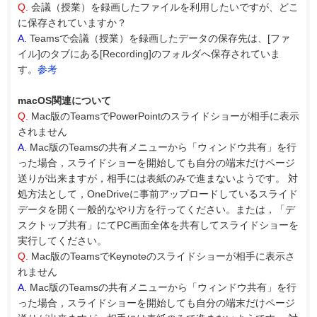
Q.
会議（授業）を録画したファイルを利用したいですが、どこ
に保存されていますか？
A.
Teamsで会議（授業）を録画したデータの保存先は、[ファ
イル]のタブにある[Recording]のフォルダへ保存されていま
す。
参考
macOS関連について
Q.
Mac版のTeamsでPowerPointのスライドショーが相手に表示
されません
A.
Mac版のTeamsの共有メニューから「ウィンドウ共有」を行
った場合，スライドショーを開始しても自分の端末だけページ
送りが出来ますが，相手には表紙のみで進まないようです。 対
処方法として，OneDriveに事前アップロードしているスライド
データを開く一般的なやり方を行ってください。または，「デ
スクトップ共有」にてPC画面全体を共有してスライドショーを
実行してください。
Q.
Mac版のTeamsでKeynoteのスライドショーが相手に表示さ
れません
A.
Mac版のTeamsの共有メニューから「ウィンドウ共有」を行
った場合，スライドショーを開始しても自分の端末だけページ