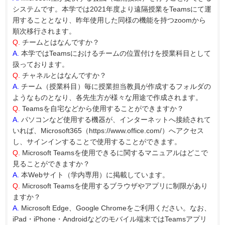
システムです。本学では2021年度より遠隔授業をTeamsにて運
用することとなり、昨年使用した同様の機能を持つzoomから
順次移行されます。
Q.
チームとはなんですか？
A.
本学ではTeamsにおけるチームの位置付けを授業科目として
扱っております。
Q.
チャネルとはなんですか？
A.
チーム（授業科目）毎に授業担当教員が作成するフォルダの
ようなものとなり、各先生方が様々な用途で作成されます。
Q.
Teamsを自宅などから使用することができますか？
A.
パソコンなど使用する機器が、インターネットへ接続されて
いれば、Microsoft365（https://www.office.com/）へアクセス
し、サインインすることで使用することができます。
Q.
Microsoft Teamsを使用できるに関するマニュアルはどこで
見ることができますか？
A.
本Webサイト（学内専用）に掲載しています。
Q.
Microsoft Teamsを使用するブラウザやアプリに制限があり
ますか？
A.
Microsoft Edge、Google Chromeをご利用ください。なお、
iPad・iPhone・Androidなどのモバイル端末ではTeamsアプリ