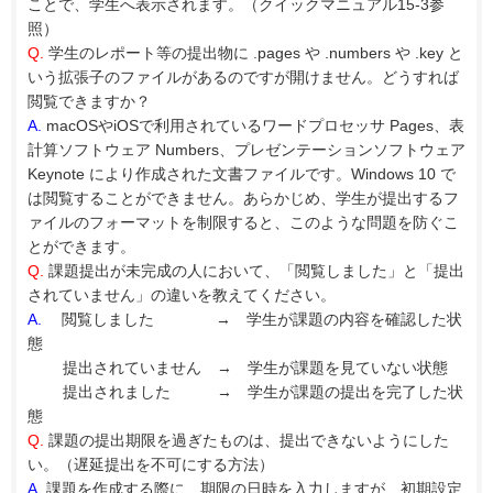
ことで、学生へ表示されます。（クイックマニュアル15-3参
照）
Q.
学生のレポート等の提出物に .pages や .numbers や .key と
いう拡張子のファイルがあるのですが開けません。どうすれば
閲覧できますか？
A.
macOSやiOSで利用されているワードプロセッサ Pages、表
計算ソフトウェア Numbers、プレゼンテーションソフトウェア
Keynote により作成された文書ファイルです。Windows 10 で
は閲覧することができません。あらかじめ、学生が提出するフ
ァイルのフォーマットを制限すると、このような問題を防ぐこ
とができます。
Q.
課題提出が未完成の人において、「閲覧しました」と「提出
されていません」の違いを教えてください。
A.
閲覧しました → 学生が課題の内容を確認した状
態
提出されていません → 学生が課題を見ていない状態
提出されました → 学生が課題の提出を完了した状
態
Q.
課題の提出期限を過ぎたものは、提出できないようにした
い。（遅延提出を不可にする方法）
A.
課題を作成する際に、期限の日時を入力しますが、初期設定