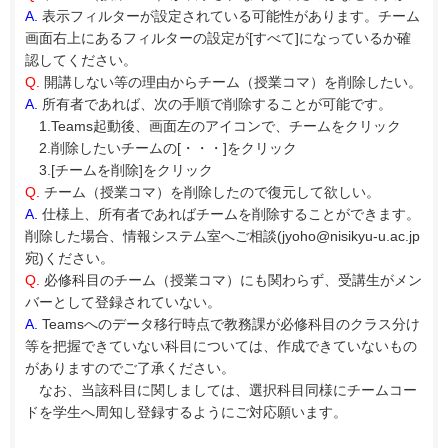
A.
表示フィルターが設定されている可能性があります。チーム
画面右上にあるフィルターの設定が[すべて]になっているか確
認してください。
Q.
開講しない等の理由からチーム（授業コマ）を削除したい。
A.
所有者であれば、次の手順で削除することが可能です。
1.Teams起動後、画面左のアイコンで、チームをクリック
2.削除したいチームの[・・・]をクリック
3.[チームを削除]をクリック
Q.
チーム（授業コマ）を削除したので復元して欲しい。
A.
仕様上、所有者であればチームを削除することができます。
削除した場合、情報システム室へご相談(jyoho@nisikyu-u.ac.jp
宛)ください。
Q.
必修科目のチーム（授業コマ）にも関わらず、受講生がメン
バーとして登録されていない。
A.
Teamsへのデータ移行時点で教務課が必修科目のクラス分け
等を把握できていない科目については、作成できていないもの
がありますのでご了承ください。
なお、当該科目に関しましては、選択科目同様にチームコー
ドを学生へ周知し登録するようにご対応願います。