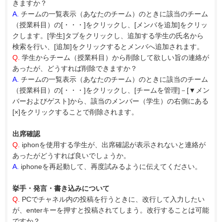
きますか？
A.
チームの一覧表示（あなたのチーム）のときに該当のチーム
（授業科目）の[・・・]をクリックし、[メンバを追加]をクリッ
クします。[学生]タブをクリックし、追加する学生の氏名から
検索を行い、[追加]をクリックするとメンバへ追加されます。
Q.
学生からチーム（授業科目）から削除して欲しい旨の連絡が
あったが、どうすれば削除できますか？
A.
チームの一覧表示（あなたのチーム）のときに該当のチーム
（授業科目）の[・・・]をクリックし、[チームを管理]－[▼メン
バーおよびゲスト]から、該当のメンバー（学生）の右側にある
[×]をクリックすることで削除されます。
出席確認
Q.
iphonを使用する学生が、出席確認が表示されないと連絡が
あったがどうすれば良いでしょうか。
A.
iphoneを再起動して、再度試みるように伝えてください。
挙手・発言・書き込みについて
Q.
PCでチャネル内の投稿を行うときに、改行して入力したい
が、enterキーを押すと投稿されてしまう。改行することは可能
ですか？